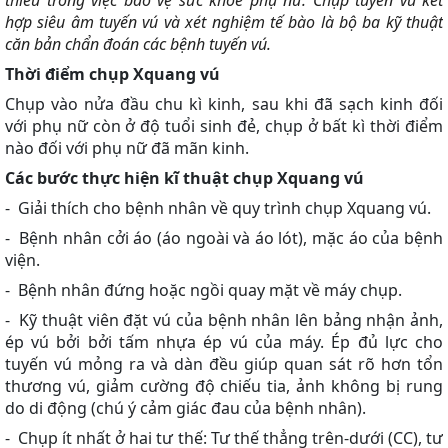
thiếu trong việc bảo vệ sức khỏe phụ nữ. Chụp tuyến vú kết
hợp siêu âm tuyến vú và xét nghiệm tế bào là bộ ba kỹ thuật
căn bản chẩn đoán các bệnh tuyến vú.
Thời điểm chụp Xquang vú
Chụp vào nửa đầu chu kì kinh, sau khi đã sạch kinh đối
với phụ nữ còn ở độ tuổi sinh đẻ, chụp ở bất kì thời điểm
nào đối với phụ nữ đã mãn kinh.
Các bước thực hiện kĩ thuật chụp Xquang vú
- Giải thích cho bệnh nhân về quy trình chụp Xquang vú.
- Bệnh nhân cởi áo (áo ngoài và áo lót), mặc áo của bệnh
viện.
- Bệnh nhân đứng hoặc ngồi quay mặt về máy chụp.
- Kỹ thuật viên đặt vú của bệnh nhân lên bảng nhận ảnh,
ép vú bởi bởi tấm nhựa ép vú của máy. Ép đủ lực cho
tuyến vú mỏng ra và dàn đều giúp quan sát rõ hơn tổn
thương vú, giảm cường độ chiếu tia, ảnh không bị rung
do di động (chú ý cảm giác đau của bệnh nhân).
- Chụp ít nhất ở hai tư thế: Tư thế thẳng trên-dưới (CC), tư