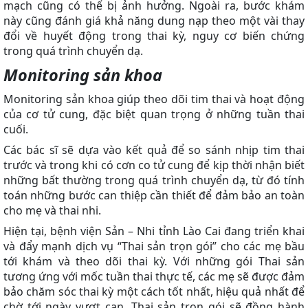
mạch cũng có thể bị ảnh hưởng. Ngoài ra, bước khám
này cũng đánh giá khả năng dung nạp theo một vài thay
đổi về huyết động trong thai kỳ, nguy cơ biến chứng
trong quá trình chuyển dạ.
Monitoring sản khoa
Monitoring sản khoa giúp theo dõi tim thai và hoạt động
của cơ tử cung, đặc biệt quan trọng ở những tuần thai
cuối.
Các bác sĩ sẽ dựa vào kết quả để so sánh nhịp tim thai
trước và trong khi có cơn co tử cung để kịp thời nhận biết
những bất thường trong quá trình chuyển dạ, từ đó tính
toán những bước can thiệp cần thiết để đảm bảo an toàn
cho mẹ và thai nhi.
Hiện tại, bệnh viện Sản – Nhi tỉnh Lào Cai đang triển khai
và đẩy mạnh dịch vụ “Thai sản trọn gói” cho các mẹ bầu
tới khám và theo dõi thai kỳ. Với những gói Thai sản
tương ứng với mốc tuần thai thực tế, các mẹ sẽ được đảm
bảo chăm sóc thai kỳ một cách tốt nhất, hiệu quả nhất để
chờ tới ngày vượt cạn. Thai sản trọn gói sẽ đồng hành