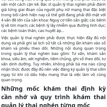
vấn một cách cặn kẽ. Bác sĩ quản lý thai nghén phải đánh
giá từng giai đoạn của người phụ nữ mang thai đặc biệt
trong bối cảnh hiện nay cả thế giới đang phải đối mặt với
4 vấn đề lớn của sản khoa: Nguy cơ tiền sản giật; các bệnh
lý về tim mạch; các bệnh lý lây nhiễm qua đường tình dục;
các bệnh toàn thân, cao huyết áp…
Việc quản lý thai nghén phải được thực hiện đầy đủ nội
dung và phải ghi lại lịch sử tất cả những lần khám vào sổ
khám và phiếu theo dõi. Những nội dung quan trọng
trong quản lý thai nghén bao gồm: Tư vấn, khám sản
khoa, siêu âm, xét nghiệm, tiêm chủng, ghi sổ theo dõi, tư
vấn dinh dưỡng. Tuy nhiên, không phải bà mẹ nào cũng
nhận thức được đầy đủ nên việc đăng ký quản lý thai sớm
ngay từ khi có dấu hiệu mang thai là việc làm vô cùng
quan trọng.
Những mốc khám thai định kỳ
cần nhớ và quy trình khám thai
quản lý thai nghén từng mốc