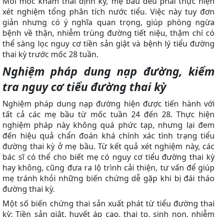
Mỗi mốc khám thai định kỳ, mẹ bầu đều phải thực hiện
xét nghiệm tổng phân tích nước tiểu. Việc này tuy đơn
giản nhưng có ý nghĩa quan trọng, giúp phòng ngừa
bệnh về thận, nhiễm trùng đường tiết niệu, thậm chí có
thể sàng lọc nguy cơ tiền sản giật và bệnh lý tiểu đường
thai kỳ trước mốc 28 tuần.
Nghiệm pháp dung nạp đường, kiểm
tra nguy cơ tiểu đường thai kỳ
Nghiệm pháp dung nạp đường hiện được tiến hành với
tất cả các mẹ bầu từ mốc tuần 24 đến 28. Thực hiện
nghiệm pháp này không quá phức tạp, nhưng lại đem
đến hiệu quả chẩn đoán khá chính xác tình trạng tiểu
đường thai kỳ ở mẹ bầu. Từ kết quả xét nghiệm này, các
bác sĩ có thể cho biết mẹ có nguy cơ tiểu đường thai kỳ
hay không, cũng đưa ra lộ trình cải thiện, tư vấn để giúp
mẹ tránh khỏi những biến chứng dễ gặp khi bị đái tháo
đường thai kỳ.
Một số biến chứng thai sản xuất phát từ tiểu đường thai
kỳ: Tiền sản giật, huyết áp cao, thai to, sinh non, nhiễm