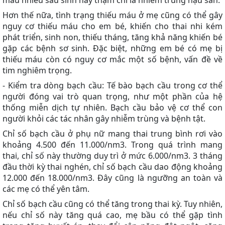
máu nhiều sau sinh hay thậm chí là nhiễm trùng hậu sản.
Hơn thế nữa, tình trạng thiếu máu ở mẹ cũng có thể gây
nguy cơ thiếu máu cho em bé, khiến cho thai nhi kém
phát triển, sinh non, thiếu tháng, tăng khả năng khiến bé
gặp các bệnh sơ sinh. Đặc biệt, những em bé có mẹ bị
thiếu máu còn có nguy cơ mắc một số bệnh, vấn đề về
tim nghiêm trọng.
- Kiểm tra dòng bạch cầu: Tế bào bạch cầu trong cơ thể
người đóng vai trò quan trọng, như một phần của hệ
thống miễn dịch tự nhiên. Bạch cầu bảo vệ cơ thể con
người khỏi các tác nhân gây nhiễm trùng và bệnh tật.
Chỉ số bạch cầu ở phụ nữ mang thai trung bình rơi vào
khoảng 4.500 đến 11.000/nm3. Trong quá trình mang
thai, chỉ số này thường duy trì ở mức 6.000/nm3. 3 tháng
đầu thời kỳ thai nghén, chỉ số bạch cầu dao động khoảng
12.000 đến 18.000/nm3. Đây cũng là ngưỡng an toàn và
các mẹ có thể yên tâm.
Chỉ số bạch cầu cũng có thể tăng trong thai kỳ. Tuy nhiên,
nếu chỉ số này tăng quá cao, mẹ bầu có thể gặp tình