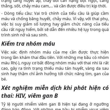
trạng tăng huyết áp, thay đổi cân nặng đột ngột, căng
thẳng, sốt, chảy máu cam,… và cần được điều trị kịp thời.
- Dòng tiểu cầu: Vai trò chính của tiểu cầu là giúp cầm
máu và chống băng huyết, chảy máu. Vì vậy, với thai phụ,
việc bị suy giảm số lượng hay giảm chức năng của tiểu
cầu rất nguy hiểm, bởi sẽ dẫn đến nhiều hệ lụy trong quá
trình sinh nở và sau sinh.
Kiểm tra nhóm máu
Việc xác định nhóm máu của mẹ cần được thực hiện
trong lần khám thai đầu tiên. Với những mẹ bầu có nhóm
máu Rh(-), nguy cơ bất đồng nhóm máu với thai nhi là rất
cao, gây ra tình trạng thiếu máu tán huyết, vàng da sau
sinh hay thậm chí ảnh hưởng tới chức năng tim, gan của
bé.
Xét nghiệm miễn dịch khi phát hiện có
thai: HIV, viêm gan B
Tỷ lệ người nhiễm viêm gan B hiện tại đang ở ngưỡng
đáng báo động. Với những mẹ bầu bị nhiễm virus viêm