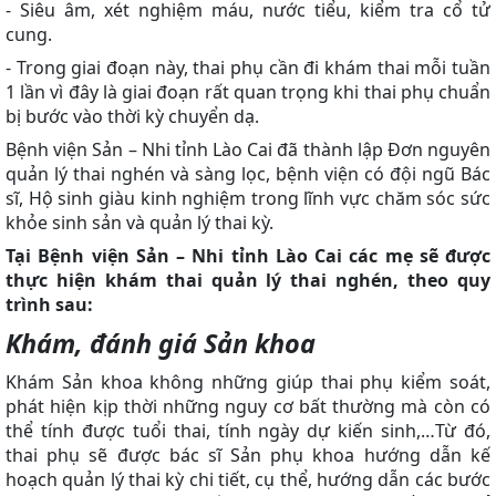
- Siêu âm, xét nghiệm máu, nước tiểu, kiểm tra cổ tử
cung.
- Trong giai đoạn này, thai phụ cần đi khám thai mỗi tuần
1 lần vì đây là giai đoạn rất quan trọng khi thai phụ chuẩn
bị bước vào thời kỳ chuyển dạ.
Bệnh viện Sản – Nhi tỉnh Lào Cai đã thành lập Đơn nguyên
quản lý thai nghén và sàng lọc, bệnh viện có đội ngũ Bác
sĩ, Hộ sinh giàu kinh nghiệm trong lĩnh vực chăm sóc sức
khỏe sinh sản và quản lý thai kỳ.
Tại Bệnh viện Sản – Nhi tỉnh Lào Cai các mẹ sẽ được
thực hiện
khám thai quản lý thai nghén
, theo quy
trình sau:
Khám, đánh giá Sản khoa
Khám Sản khoa không những giúp thai phụ kiểm soát,
phát hiện kịp thời những nguy cơ bất thường mà còn có
thể tính được tuổi thai, tính ngày dự kiến sinh,…Từ đó,
thai phụ sẽ được bác sĩ Sản phụ khoa hướng dẫn kế
hoạch quản lý thai kỳ chi tiết, cụ thể, hướng dẫn các bước