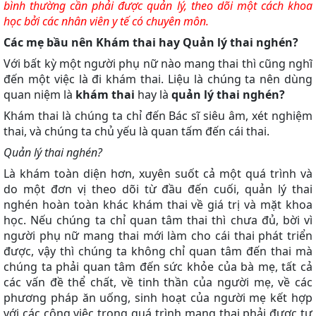
bình thường cần phải được quản lý, theo dõi một cách khoa
học bởi các nhân viên y tế có chuyên môn.
Các mẹ bầu nên Khám thai hay Quản lý thai nghén?
Với bất kỳ một người phụ nữ nào mang thai thì cũng nghĩ
đến một việc là đi khám thai. Liệu là chúng ta nên dùng
quan niệm là
khám thai
hay là
quản lý thai nghén?
Khám thai là chúng ta chỉ đến Bác sĩ siêu âm, xét nghiệm
thai, và chúng ta chủ yếu là quan tấm đến cái thai.
Quản lý thai nghén?
Là khám toàn diện hơn, xuyên suốt cả một quá trình và
do một đơn vị theo dõi từ đầu đến cuối, quản lý thai
nghén hoàn toàn khác khám thai về giá trị và mặt khoa
học. Nếu chúng ta chỉ quan tâm thai thì chưa đủ, bời vì
người phụ nữ mang thai mới làm cho cái thai phát triển
được, vậy thì chúng ta không chỉ quan tâm đến thai mà
chúng ta phải quan tâm đến sức khỏe của bà mẹ, tất cả
các vấn đề thể chất, về tinh thần của người mẹ, về các
phương pháp ăn uống, sinh hoạt của người mẹ kết hợp
với các công việc trong quá trình mang thai phải được tư