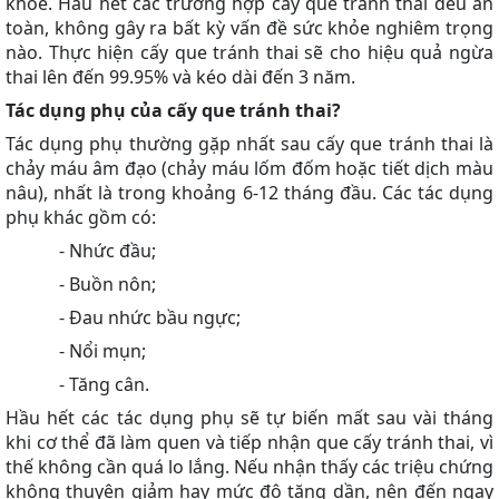
khỏe. Hầu hết các trường hợp cấy que tránh thai đều an
toàn, không gây ra bất kỳ vấn đề sức khỏe nghiêm trọng
nào. Thực hiện cấy que tránh thai sẽ cho hiệu quả ngừa
thai lên đến 99.95% và kéo dài đến 3 năm.
Tác dụng phụ của cấy que tránh thai?
Tác dụng phụ thường gặp nhất sau cấy que tránh thai là
chảy máu âm đạo (chảy máu lốm đốm hoặc tiết dịch màu
nâu), nhất là trong khoảng 6-12 tháng đầu. Các tác dụng
phụ khác gồm có:
- Nhức đầu;
- Buồn nôn;
- Đau nhức bầu ngực;
- Nổi mụn;
- Tăng cân.
Hầu hết các tác dụng phụ sẽ tự biến mất sau vài tháng
khi cơ thể đã làm quen và tiếp nhận que cấy tránh thai, vì
thế không cần quá lo lắng. Nếu nhận thấy các triệu chứng
không thuyên giảm hay mức độ tăng dần, nên đến ngay