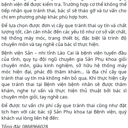
bệnh viện để được kiểm tra. Trường hợp cơ thể không thể
tiếp nhận que tránh thai, bác sĩ sẽ tháo gỡ và tư vấn cho
chị em phương pháp khác phù hợp hơn.
Để lựa chọn được đơn vị cấy que tránh thai uy tín và chất
lượng tốt, cần cân nhắc đến các yếu tố như cơ sở vật chất,
hệ thống máy móc, trang thiết bị, đặc biệt là trình độ
chuyên môn và tay nghề của bác sĩ thực hiện.
Bệnh viện Sản – nhi tỉnh Lào Cai là bệnh viện tuyến đầu
của tỉnh, quy tụ đội ngũ chuyên gia Sản Phụ khoa giỏi
chuyên môn, giàu kinh nghiệm, sở hữu hệ thống máy
móc hiện đại, phác đồ thăm khám… là địa chỉ cấy que
tránh thai uy tín mà không nên bỏ qua. Khi thực hiện cấy
que tránh thai tại Bệnh viện bệnh nhân sẽ được thăm
khám, nghe tư vấn và thực hiện thủ thuật bởi bác sĩ
chuyên môn giỏi, tay nghề cao.
Để được tư vấn chi phí cấy que tránh thai cũng như đặt
lịch hẹn với các bác sỹ Sản Phụ khoa tại Bệnh viện, quý
khách vui lòng liên hệ đến:
Tổng đài: 0868966028