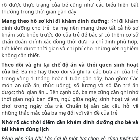
rõ được thực trạng của bé cũng như các biểu hiện bất
thường trong thời gian gần đây
Mang theo hồ sơ khi đi khám dinh dưỡng
: Khi đi khám
dinh dưỡng cho trẻ, ba mẹ nên mang theo tất cả hồ sơ
khám sức khỏe trước đó của trẻ để bác sĩ có thêm cơ sở
chẩn đoán chính xác đồng thời đưa ra chỉ định phù hợp,
tiết kiệm được thời gian và chi phí cho những xét nghiệm
không cần thiết.
Theo dõi và ghi lại chế độ ăn và thói quen sinh hoạt
của bé
: Ba mẹ hãy theo dõi và ghi lại các bữa ăn của trẻ
trong vòng 1 tháng hoặc 1 tuần gần đây, bao gồm: Các
món ăn (đồ ăn, thức uống); số lượng và số lần trẻ ăn
được; thời gian ăn... Bên cạnh đó, ba mẹ cũng cần ghi nhớ
thời gian ngủ ban đêm, ngủ giữa ngày, sinh hoạt và vui
chơi trong ngày của trẻ. Chuẩn bị sẵn các câu hỏi về
những thắc mắc của ba mẹ đối với vấn đề của trẻ
Nhớ rõ các thời điểm cần khám dinh dưỡng cho bé và
tái khám đúng lịch
Bệnh viện Sản Nhi Lào Cai là một lựa chọn vô cùng tuyệt vời