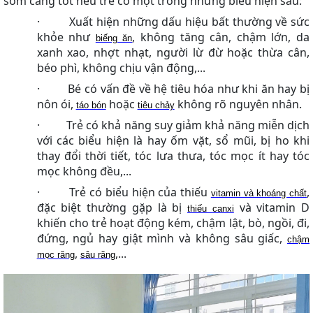
sớm càng tốt nếu trẻ có một trong những biểu hiện sau:
·
Xuất hiện những dấu hiệu bất thường về sức
khỏe như
, không tăng cân, chậm lớn, da
biếng ăn
xanh xao, nhợt nhạt, người lừ đừ hoặc thừa cân,
béo phì, không chịu vận động,...
·
Bé có vấn đề về hệ tiêu hóa như khi ăn hay bị
nôn ói,
hoặc
không rõ nguyên nhân.
táo bón
tiêu chảy
·
Trẻ có khả năng suy giảm khả năng miễn dịch
với các biểu hiện là hay ốm vặt, sổ mũi, bị ho khi
thay đổi thời tiết, tóc lưa thưa, tóc mọc ít hay tóc
mọc không đều,...
·
Trẻ có biểu hiện của thiếu
,
vitamin và khoáng chất
đặc biệt thường gặp là bị
và vitamin D
thiếu canxi
khiến cho trẻ hoạt động kém, chậm lật, bò, ngồi, đi,
đứng, ngủ hay giật mình và không sâu giấc,
chậm
,
,...
mọc răng
sâu răng