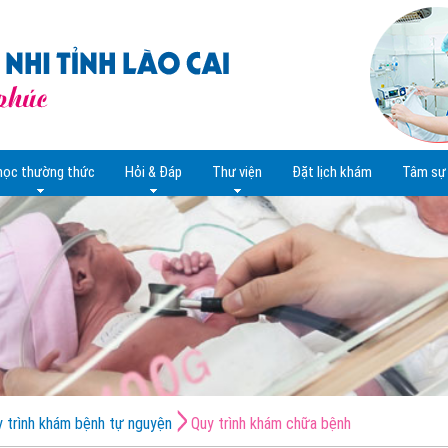
học thường thức
Hỏi & Đáp
Thư viện
Đặt lịch khám
Tâm sự 
 trình khám bệnh tự nguyện
Quy trình khám chữa bệnh