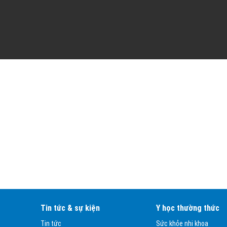
Tin tức & sự kiện
Y học thường thức
Tin tức
Sức khỏe nhi khoa