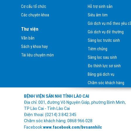
Thư mời báo giá hóa chất, vật tư
Cơ cấu tổ chức
Hỗ trợ sinh sản
sử dụng cho xét nghiệm tế bào
Các chuyên khoa
Siêu âm tim
phục vụ công tác chuyên môn của
Gói dịch vụ mổ theo yêu c
bệnh...
Thư viện
Gói dịch vụ đẻ thường
Thư mời báo giá hóa chất, vật tư
Văn bản
Sàng lọc trước sinh
tiêu hao cho Trung tâm Hỗ trợ sinh
Sách y khoa hay
Tiêm chủng
sản và thụ tinh trong ống...
Tài liệu chuyên môn
Sàng lọc sau sinh
Thư mời báo giá hóa chất, vật tư
Đo thính lực sơ sinh
tiêu hao cho khoa Xét nghiệm phục
vụ công tác chuyên môn của bệnh...
Bảng giá dịch vụ
Chăm sóc khách hàng
BỆNH VIỆN SẢN – NHI TỈNH LÀO
CAI THAM GIA HỘI NGHỊ TẬP
BỆNH VIỆN SẢN NHI TỈNH LÀO CAI
HUẤN “ỨNG DỤNG AI HIỆU QUẢ
Địa chỉ: 001, đường Võ Nguyên Giáp, phường Bình Minh,
TRONG LĨNH VỰC Y...
TP Lào Cai - Tỉnh Lào Cai
Điện thoại: (0214) 3 842 345
Đ/C PHẠM BÍCH VÂN – PHÓ GIÁM
Chăm sóc khách hàng: 0868 966 028
ĐỐC SỞ Y TẾ TỈNH LÀO CAI VÀ
www.facebook.com/bvsannhilc
Facebook:
ĐOÀN CÔNG TÁC ĐẾN THĂM VÀ