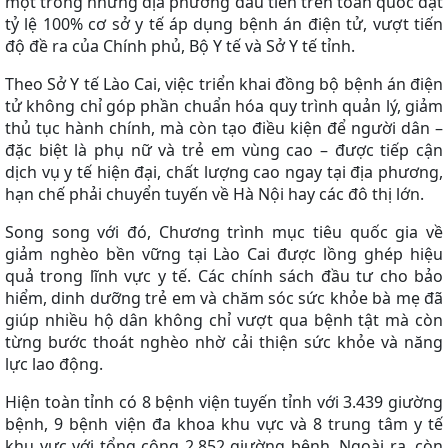
một trong những địa phương đầu tiên trên toàn quốc đạt
tỷ lệ 100% cơ sở y tế áp dụng bệnh án điện tử, vượt tiến
độ đề ra của Chính phủ, Bộ Y tế và Sở Y tế tỉnh.
Theo Sở Y tế Lào Cai, việc triển khai đồng bộ bệnh án điện
tử không chỉ góp phần chuẩn hóa quy trình quản lý, giảm
thủ tục hành chính, mà còn tạo điều kiện để người dân –
đặc biệt là phụ nữ và trẻ em vùng cao – được tiếp cận
dịch vụ y tế hiện đại, chất lượng cao ngay tại địa phương,
hạn chế phải chuyển tuyến về Hà Nội hay các đô thị lớn.
Song song với đó, Chương trình mục tiêu quốc gia về
giảm nghèo bền vững tại Lào Cai được lồng ghép hiệu
quả trong lĩnh vực y tế. Các chính sách đầu tư cho bảo
hiểm, dinh dưỡng trẻ em và chăm sóc sức khỏe bà mẹ đã
giúp nhiều hộ dân không chỉ vượt qua bệnh tật mà còn
từng bước thoát nghèo nhờ cải thiện sức khỏe và năng
lực lao động.
Hiện toàn tỉnh có 8 bệnh viện tuyến tỉnh với 3.439 giường
bệnh, 9 bệnh viện đa khoa khu vực và 8 trung tâm y tế
khu vực với tổng cộng 2.852 giường bệnh. Ngoài ra, còn