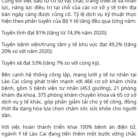
Cùng với việc đầu tư cơ sở vật chất, trang thiết bị và nhân
lực, năng lực điều trị tại chỗ của các cơ sở y tế trên địa
bàn ngày càng được củng cố. Tỷ lệ dịch vụ kỹ thuật thực
hiện theo phân tuyến của Bộ Y tế tăng đều qua từng năm:
Tuyến tỉnh đạt 81% (tăng từ 74,3% năm 2020);
Tuyến bệnh viện/trung tâm y tế khu vực đạt 49,2% (tăng
20% so với năm 2020);
Tuyến xã đạt 53% (tăng 7% so với cùng kỳ).
Bên cạnh hệ thống công lập, mạng lưới y tế tư nhân tại
Lào Cai cũng phát triển mạnh với 466 cơ sở khám chữa
bệnh, gồm 5 bệnh viện tư nhân (453 giường), 21 phòng
khám đa khoa, 375 phòng khám chuyên khoa và 65 cơ sở
dịch vụ y tế khác, góp phần giảm tải cho y tế công, đồng
thời đa dạng hóa lựa chọn chăm sóc sức khỏe cho người
dân.
Với việc hoàn thành triển khai 100% bệnh án điện tử,
ngành Y tế Lào Cai đang tiến thêm một bước vững chắc