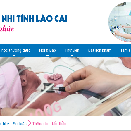
Y học thường thức
Hỏi & Đáp
Thư viện
Đặt lịch khám
Tâm s
n tức - Sự kiện
Thông tin đấu thầu