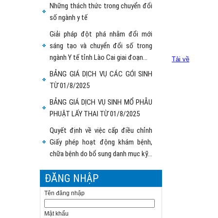
Những thách thức trong chuyển đổi
số ngành y tế
Giải pháp đột phá nhằm đổi mới
sáng tạo và chuyển đổi số trong
ngành Y tế tỉnh Lào Cai giai đoạn...
Tải về
BẢNG GIÁ DỊCH VỤ CÁC GÓI SINH
TỪ 01/8/2025
BẢNG GIÁ DỊCH VỤ SINH MỔ PHẪU
PHUẬT LẤY THAI TỪ 01/8/2025
Quyết định về việc cấp điều chỉnh
Giấy phép hoạt động khám bệnh,
chữa bệnh do bổ sung danh mục kỹ...
Lào Cai xếp thứ 14 trong công bố
ĐĂNG NHẬP
Báo cáo xếp hạng đánh giá mức độ
chuyển đổi số (DTI) năm 2024
Tên đăng nhập
Thư mời khảo sát và chào giá dịch
Mật khẩu