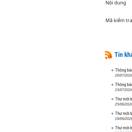
Nội dung
Thư mời báo giá hóa chất, vật tư
tiêu hao cho Trung tâm Hỗ trợ sinh
Mã kiểm tr
sản và thụ tinh trong ống...
Thư mời báo giá hóa chất, vật tư
tiêu hao cho khoa Xét nghiệm phục
vụ công tác chuyên môn của bệnh...
Tin kh
BỆNH VIỆN SẢN – NHI TỈNH LÀO
CAI THAM GIA HỘI NGHỊ TẬP HUẤN
Thông báo
“ỨNG DỤNG AI HIỆU QUẢ TRONG
20/07/202
LĨNH VỰC Y...
Thông báo
Đ/C PHẠM BÍCH VÂN – PHÓ GIÁM
15/07/202
ĐỐC SỞ Y TẾ TỈNH LÀO CAI VÀ
Thư mời b
ĐOÀN CÔNG TÁC ĐẾN THĂM VÀ
25/06/202
TẶNG QUÀ CÁC...
Thư mời b
CÁC CHÁU BỆNH NHI TƯNG BỪNG
19/06/202
“VUI TẾT TRUNG THU” ĐẶC BIỆT
Thư mời b