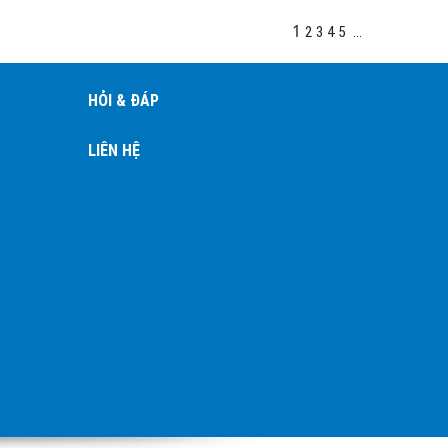
1
2
3
4
5
...
HỎI & ĐÁP
LIÊN HỆ