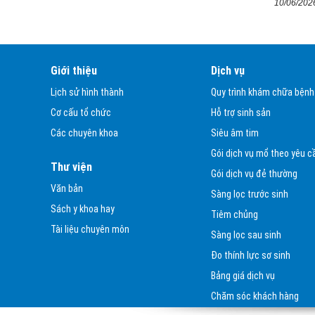
TẠI BỆNH VIỆN SẢN - NHI TỈNH LÀO
10/06/202
CAI
Những phần quà đặc biệt trong dịp
Tết Trung thu 2025 tại Bênh viện
Giới thiệu
Dịch vụ
Sản - Nhi tỉnh Lào Cai
Lịch sử hình thành
Quy trình khám chữa bệnh
Đăng ký danh sách người thực hành
Cơ cấu tổ chức
Hỗ trợ sinh sản
khám, chữa bệnh tại Bệnh viện Sản
Các chuyên khoa
Siêu âm tim
Nhi tỉnh Lào Cai
Gói dịch vụ mổ theo yêu c
Thứ trưởng Bộ Y tế Nguyễn Tri
Thư viện
Gói dịch vụ đẻ thường
Thức: Chuyển đổi số Y tế tại Lào
Văn bản
Cai là để chính người dân được
Sàng lọc trước sinh
Sách y khoa hay
hưởng...
Tiêm chủng
Tài liệu chuyên môn
Báo cáo công tác cải cách hành
Sàng lọc sau sinh
chính quý III năm 2025
Đo thính lực sơ sinh
Ngày chuyển đổi số tỉnh Lào Cai sẽ
Bảng giá dịch vụ
diễn ra từ 15/9 - 15/10/2024
Chăm sóc khách hàng