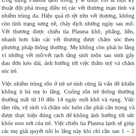
thuật đột phá trong điều trị các vết thương mạn tính và
nhiễm trùng da. Hiệu quả rõ rệt trên vết thương, không
còn tình trạng sưng nề, chảy dịch những ngày sau mổ.
Vết thương được chiếu tia Plasma khô, phẳng, liền,
nhanh hơn hẳn các vết thương được chăm sóc theo
phương pháp thông thường. Mẹ không còn phải lo lắng
vì những vết mổ/vết rạch tầng sinh môn sau sinh gây
đau đớn kéo dài, ảnh hưởng tới việc thẩm mỹ và chăm
sóc trẻ.
Việc nhiễm trùng rốn ở trẻ sơ sinh cũng là vấn đề khiến
không ít bà mẹ lo lắng. Cuống rốn trẻ thông thường
thường mất từ 10 đến 14 ngày mới khô và rụng. Việc
tắm rửa, vệ sinh và chăm sóc luôn cần phải cẩn trọng và
được thực hiện đúng cách để không ảnh hưởng tới sức
khỏe non nớt của trẻ. Việc chiếu tia Plasma lạnh sẽ giúp
các mẹ giải quyết nỗi lo lắng này khi chỉ cần sau 1 – 2