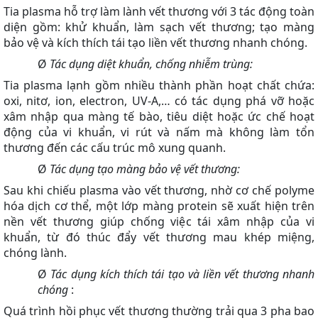
Tia plasma hỗ trợ làm lành vết thương với 3 tác động toàn
diện gồm: khử khuẩn, làm sạch vết thương; tạo màng
bảo vệ và kích thích tái tạo liền vết thương nhanh chóng.
Ø
Tác dụng diệt khuẩn, chống nhiễm trùng:
Tia plasma lạnh gồm nhiều thành phần hoạt chất chứa:
oxi, nitơ, ion, electron, UV-A,… có tác dụng phá vỡ hoặc
xâm nhập qua màng tế bào, tiêu diệt hoặc ức chế hoạt
động của vi khuẩn, vi rút và nấm mà không làm tổn
thương đến các cấu trúc mô xung quanh.
Ø
Tác dụng tạo màng bảo vệ vết thương:
Sau khi chiếu plasma vào vết thương, nhờ cơ chế polyme
hóa dịch cơ thể, một lớp màng protein sẽ xuất hiện trên
nền vết thương giúp chống việc tái xâm nhập của vi
khuẩn, từ đó thúc đẩy vết thương mau khép miệng,
chóng lành.
Ø
Tác dụng kích thích tái tạo và liền vết thương nhanh
chóng
:
Quá trình hồi phục vết thương thường trải qua 3 pha bao