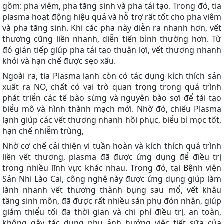
gồm: pha viêm, pha tăng sinh và pha tái tạo. Trong đó, tia
plasma hoạt động hiệu quả và hỗ trợ rất tốt cho pha viêm
và pha tăng sinh. Khi các pha này diễn ra nhanh hơn, vết
thương cũng liền nhanh, diễn tiến bình thường hơn. Từ
đó gián tiếp giúp pha tái tạo thuận lợi, vết thương nhanh
khỏi và hạn chế được sẹo xấu.
Ngoài ra, tia Plasma lạnh còn có tác dụng kích thích sản
xuất ra NO, chất có vai trò quan trọng trong quá trình
phát triển các tế bào sừng và nguyên bào sợi để tái tạo
biểu mô và hình thành mạch mới. Nhờ đó, chiếu Plasma
lạnh giúp các vết thương nhanh hồi phục, biểu bì mọc tốt,
hạn chế nhiễm trùng,
Nhờ cơ chế cải thiện vi tuần hoàn và kích thích quá trình
liền vết thương, plasma đã được ứng dụng để điều trị
trong nhiều lĩnh vực khác nhau. Trong đó, tại Bệnh viện
Sản Nhi Lào Cai, công nghệ này được ứng dụng giúp làm
lành nhanh vết thương thành bụng sau mổ, vết khâu
tầng sinh môn, đã được rất nhiều sản phụ đón nhận, giúp
giảm thiểu tối đa thời gian và chi phí điều trị, an toàn,
không gây tác dụng phụ ảnh hưởng việc tiết sữa của