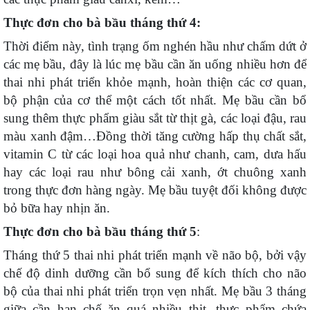
Thực đơn cho bà bầu tháng thứ 4:
Thời điểm này, tình trạng ốm nghén hầu như chấm dứt ở
các mẹ bầu, đây là lúc mẹ bầu cần ăn uống nhiều hơn để
thai nhi phát triển khỏe mạnh, hoàn thiện các cơ quan,
bộ phận của cơ thể một cách tốt nhất. Mẹ bầu cần bổ
sung thêm thực phẩm giàu sắt từ thịt gà, các loại đậu, rau
màu xanh đậm…Đồng thời tăng cường hấp thụ chất sắt,
vitamin C từ các loại hoa quả như chanh, cam, dưa hấu
hay các loại rau như bông cải xanh, ớt chuông xanh
trong thực đơn hàng ngày. Mẹ bầu tuyệt đối không được
bỏ bữa hay nhịn ăn.
Thực đơn cho bà bầu tháng thứ 5
:
Tháng thứ 5 thai nhi phát triển mạnh về não bộ, bởi vậy
chế độ dinh dưỡng cần bổ sung để kích thích cho não
bộ của thai nhi phát triển trọn vẹn nhất. Mẹ bầu 3 tháng
giữa cần hạn chế ăn quá nhiều thịt, thực phẩm chứa